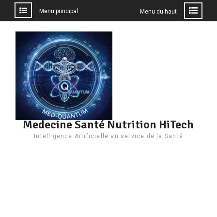
Menu principal
Menu du haut
Aller
au
contenu
Medecine Santé Nutrition HiTech
Intelligence Artificielle au service de la Santé