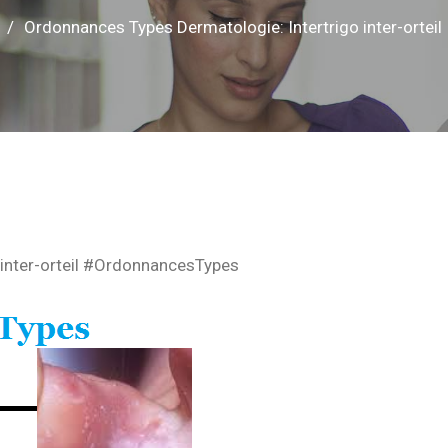
Ordonnances Types Dermatologie: Intertrigo inter-orteil
inter-orteil #OrdonnancesTypes