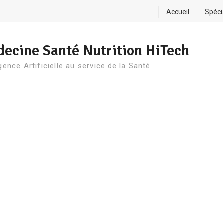
Accueil
Spéci
ecine Santé Nutrition HiTech
igence Artificielle au service de la Santé