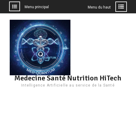
Menu principal
Menu du haut
Aller
au
contenu
Medecine Santé Nutrition HiTech
Intelligence Artificielle au service de la Santé