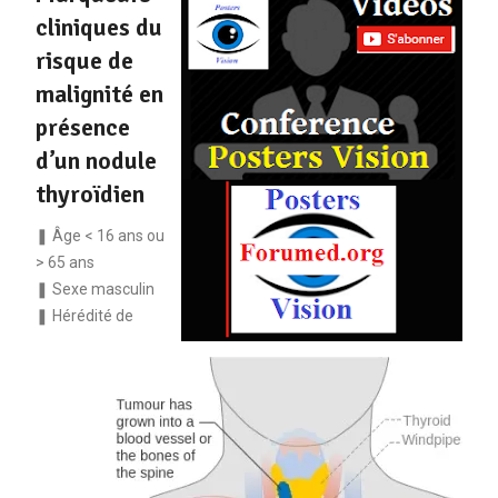
cliniques du
risque de
malignité en
présence
d’un nodule
thyroïdien
❚ Âge < 16 ans ou
> 65 ans
❚ Sexe masculin
❚ Hérédité de