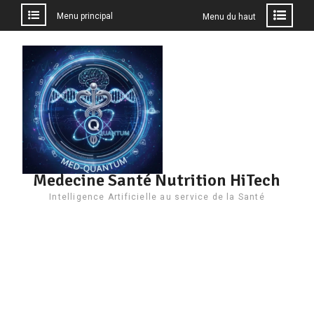
Menu principal
Menu du haut
Aller
au
contenu
Medecine Santé Nutrition HiTech
Intelligence Artificielle au service de la Santé