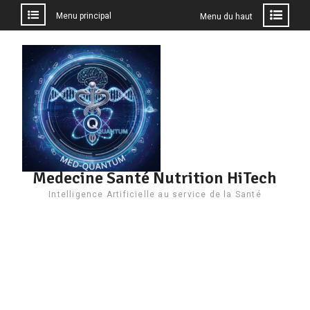
Menu principal
Menu du haut
Aller
au
contenu
Medecine Santé Nutrition HiTech
Intelligence Artificielle au service de la Santé