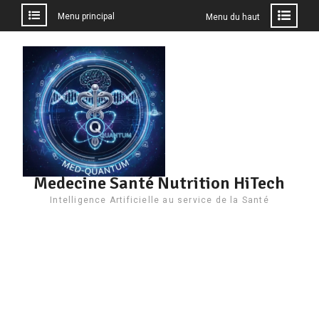
Menu principal
Menu du haut
Aller
au
contenu
Medecine Santé Nutrition HiTech
Intelligence Artificielle au service de la Santé