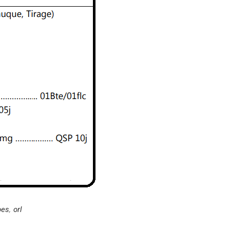
pes
,
orl