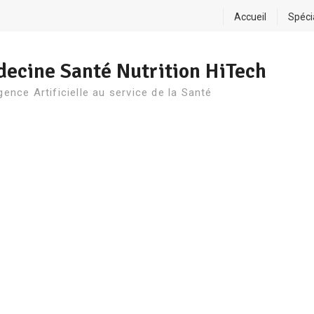
Accueil
Spéci
ecine Santé Nutrition HiTech
igence Artificielle au service de la Santé