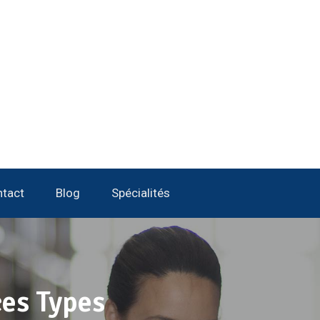
tact
Blog
Spécialités
es Types