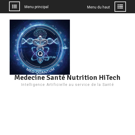
Menu principal
Menu du haut
Aller
au
contenu
Medecine Santé Nutrition HiTech
Intelligence Artificielle au service de la Santé