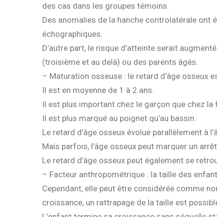
des cas dans les groupes témoins.
Des anomalies de la hanche controlatérale ont 
échographiques.
D’autre part, le risque d’atteinte serait augment
(troisième et au delà) ou des parents âgés.
– Maturation osseuse : le retard d’âge osseux e
Il est en moyenne de 1 à 2 ans.
Il est plus important chez le garçon que chez la fi
Il est plus marqué au poignet qu’au bassin.
Le retard d’âge osseux évolue parallèlement à l’â
Mais parfois, l’âge osseux peut marquer un arrêt 
Le retard d’âge osseux peut également se retrouv
– Facteur anthropométrique : la taille des enfan
Cependant, elle peut être considérée comme nor
croissance, un rattrapage de la taille est possibl
L’enfant termine sa croissance sans séquelle st