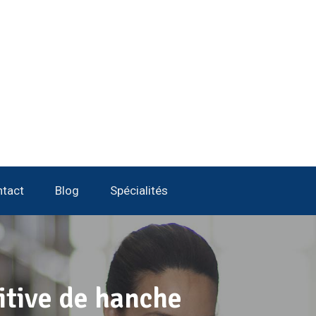
tact
Blog
Spécialités
itive de hanche