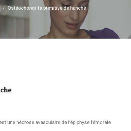
Ostéochondrite primitive de hanche
nche
st une nécrose avasculaire de l’épiphyse fémorale