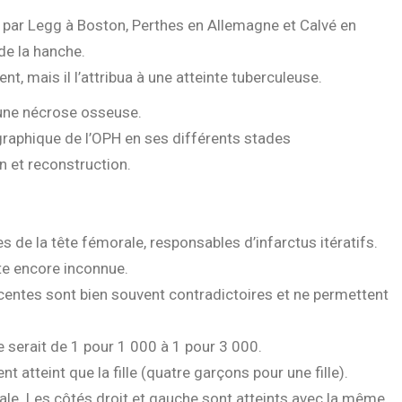
 par Legg à Boston, Perthes en Allemagne et Calvé en
de la hanche.
, mais il l’attribua à une atteinte tuberculeuse.
’une nécrose osseuse.
graphique de l’OPH en ses différents stades
n et reconstruction.
s de la tête fémorale, responsables d’infarctus itératifs.
te encore inconnue.
entes sont bien souvent contradictoires et ne permettent
ce serait de 1 pour 1 000 à 1 pour 3 000.
atteint que la fille (quatre garçons pour une fille).
érale. Les côtés droit et gauche sont atteints avec la même