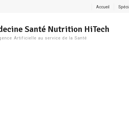
Accueil
Spéci
ecine Santé Nutrition HiTech
igence Artificielle au service de la Santé