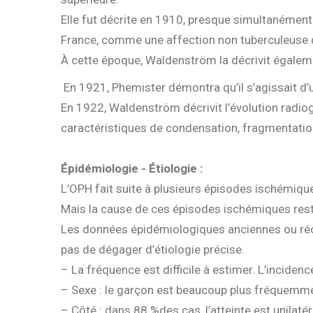
Elle fut décrite en 1910, presque simultanément
France, comme une affection non tuberculeuse 
À cette époque, Waldenström la décrivit également
En 1921, Phemister démontra qu’il s’agissait d
En 1922, Waldenström décrivit l’évolution radio
caractéristiques de condensation, fragmentatio
Épidémiologie - Étiologie :
L’OPH fait suite à plusieurs épisodes ischémique
Mais la cause de ces épisodes ischémiques res
Les données épidémiologiques anciennes ou réc
pas de dégager d’étiologie précise.
– La fréquence est difficile à estimer. L’inciden
– Sexe : le garçon est beaucoup plus fréquemment 
– Côté : dans 88 %des cas, l’atteinte est unilat