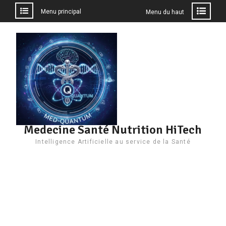
Menu principal
Menu du haut
Aller
au
contenu
Medecine Santé Nutrition HiTech
Intelligence Artificielle au service de la Santé