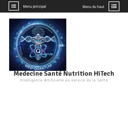
Menu principal
Menu du haut
Aller
au
contenu
Medecine Santé Nutrition HiTech
Intelligence Artificielle au service de la Santé