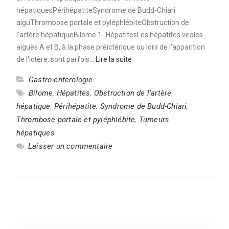
hépatiquesPérihépatiteSyndrome de Budd-Chiari
aiguThrombose portale et pyléphlébiteObstruction de
l'artère hépatiqueBilome 1- HépatitesLes hépatites virales
aiguës A et B, à la phase préictérique ou lors de l'apparition
de l'ictère, sont parfois…
Lire la suite
Gastro-enterologie
Bilome
,
Hépatites
,
Obstruction de l’artère
hépatique
,
Périhépatite
,
Syndrome de Budd-Chiari
,
Thrombose portale et pyléphlébite
,
Tumeurs
hépatiques
Laisser un commentaire