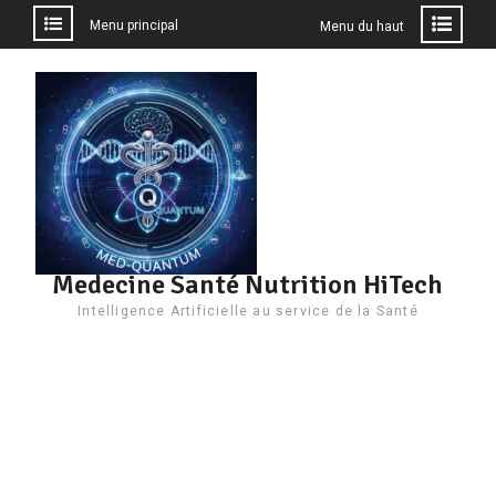
Menu principal
Menu du haut
Aller
au
contenu
Medecine Santé Nutrition HiTech
Intelligence Artificielle au service de la Santé