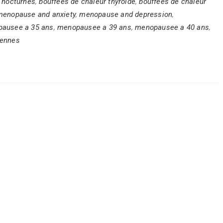
 nocturnes
,
bouffées de chaleur thyroide
,
bouffées de chaleur
menopause and anxiety
,
menopause and depression
,
ausee a 35 ans
,
menopausee a 39 ans
,
menopausee a 40 ans
,
iennes