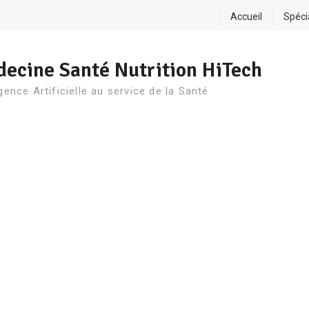
Accueil
Spéci
ecine Santé Nutrition HiTech
igence Artificielle au service de la Santé