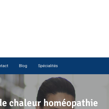
tact
Blog
Spécialités
de chaleur homéopathie