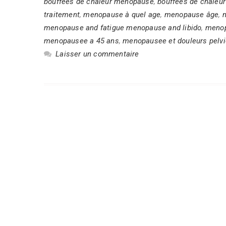
bouffées de chaleur ménopause
,
bouffées de chaleur
traitement
,
menopause à quel age
,
menopause âge
,
menopause and fatigue menopause and libido
,
menop
menopausee a 45 ans
,
menopausee et douleurs pelv
Laisser un commentaire