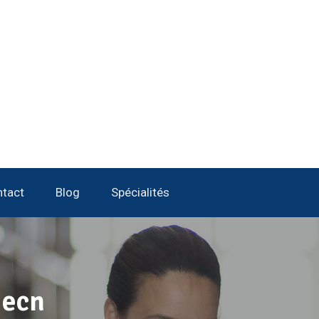
tact
Blog
Spécialités
 ecn