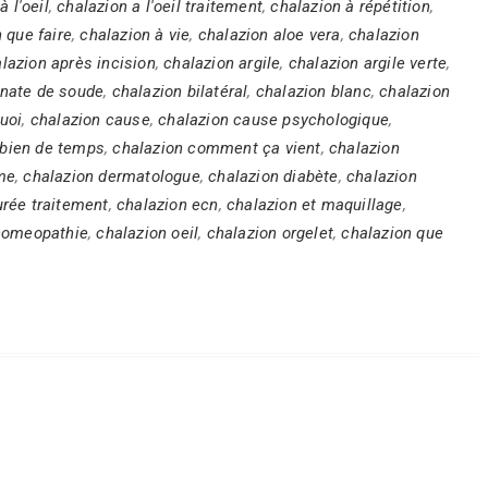
à l'oeil
,
chalazion a l'oeil traitement
,
chalazion à répétition
,
n que faire
,
chalazion à vie
,
chalazion aloe vera
,
chalazion
lazion après incision
,
chalazion argile
,
chalazion argile verte
,
onate de soude
,
chalazion bilatéral
,
chalazion blanc
,
chalazion
quoi
,
chalazion cause
,
chalazion cause psychologique
,
bien de temps
,
chalazion comment ça vient
,
chalazion
me
,
chalazion dermatologue
,
chalazion diabète
,
chalazion
urée traitement
,
chalazion ecn
,
chalazion et maquillage
,
homeopathie
,
chalazion oeil
,
chalazion orgelet
,
chalazion que