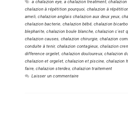
a chalazion eye
,
a chalazion treatment
,
chalazion 
chalazion à répétition pourquoi
,
chalazion à répétitio
ameli
,
chalazion anglais chalazion aux deux yeux
,
cha
chalazion bacterie
,
chalazion bébé
,
chalazion bicarb
blepharite
,
chalazion boule blanche
,
chalazion c'est 
chalazion causes
,
chalazion chirurgie
,
chalazion com
conduite à tenir
,
chalazion contagieux
,
chalazion cre
difference orgelet
,
chalazion douloureux
,
chalazion d
chalazion et orgelet
,
chalazion et piscine
,
chalazion 
faire
,
chalazion sterdex
,
chalazion traitement
Laisser un commentaire