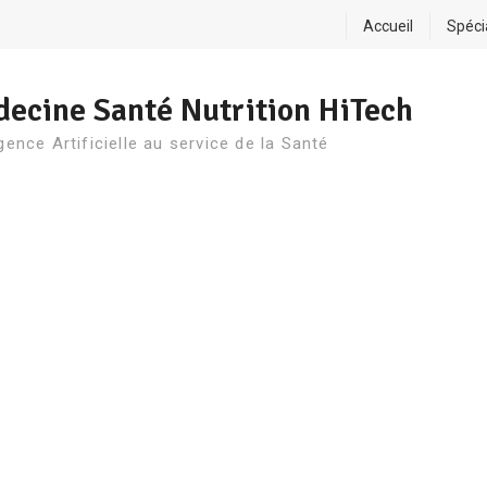
Accueil
Spéci
ecine Santé Nutrition HiTech
igence Artificielle au service de la Santé