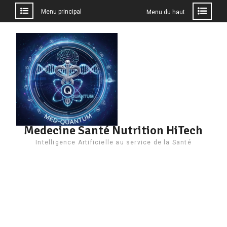
Menu principal
Menu du haut
Aller
au
contenu
Medecine Santé Nutrition HiTech
Intelligence Artificielle au service de la Santé