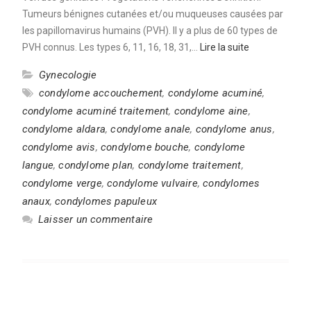
Tumeurs bénignes cutanées et/ou muqueuses causées par
les papillomavirus humains (PVH). Il y a plus de 60 types de
PVH connus. Les types 6, 11, 16, 18, 31,…
Lire la suite
Gynecologie
condylome accouchement
,
condylome acuminé
,
condylome acuminé traitement
,
condylome aine
,
condylome aldara
,
condylome anale
,
condylome anus
,
condylome avis
,
condylome bouche
,
condylome
langue
,
condylome plan
,
condylome traitement
,
condylome verge
,
condylome vulvaire
,
condylomes
anaux
,
condylomes papuleux
Laisser un commentaire