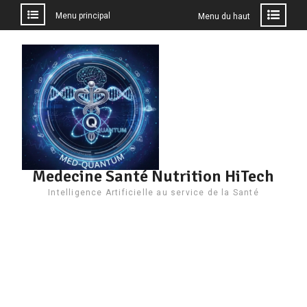
Menu principal
Menu du haut
Aller
au
contenu
Medecine Santé Nutrition HiTech
Intelligence Artificielle au service de la Santé