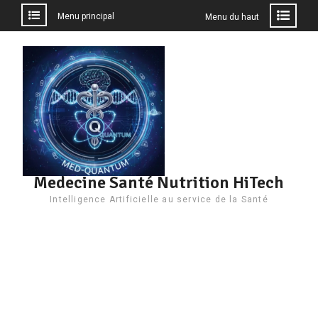
Menu principal
Menu du haut
Aller
au
contenu
Medecine Santé Nutrition HiTech
Intelligence Artificielle au service de la Santé