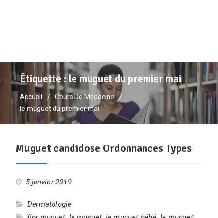
Étiquette :
le muguet du premier mai
Accueil
Cours De Médecine
le muguet du premier mai
Muguet candidose Ordonnances Types
5 janvier 2019
Dermatologie
flor muguet
,
le muguet
,
le muguet bébé
,
le muguet