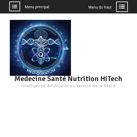
Menu principal
Menu du haut
Aller
au
contenu
Medecine Santé Nutrition HiTech
Intelligence Artificielle au service de la Santé