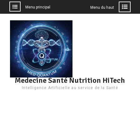
Menu principal
Menu du haut
Aller
au
contenu
Medecine Santé Nutrition HiTech
Intelligence Artificielle au service de la Santé