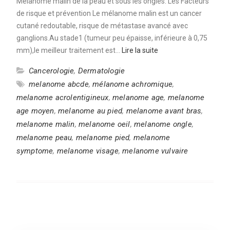
Mélanome malin de la peau et sous les ongles: Les Facteurs
de risque et prévention Le mélanome malin est un cancer
cutané redoutable, risque de métastase avancé avec
ganglions.Au stade1 (tumeur peu épaisse, inférieure à 0,75
mm),le meilleur traitement est…
Lire la suite
Cancerologie
,
Dermatologie
melanome abcde
,
mélanome achromique
,
melanome acrolentigineux
,
melanome age
,
melanome
age moyen
,
melanome au pied
,
melanome avant bras
,
melanome malin
,
melanome oeil
,
melanome ongle
,
melanome peau
,
melanome pied
,
melanome
symptome
,
melanome visage
,
melanome vulvaire