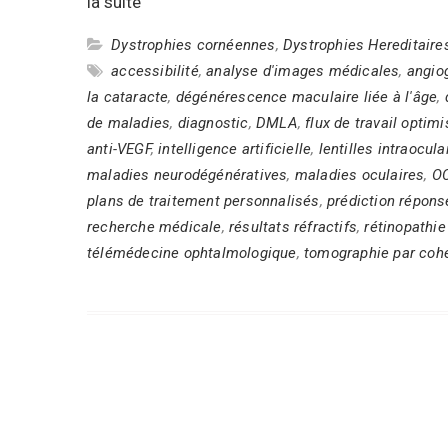
la suite
Dystrophies cornéennes
,
Dystrophies Hereditair
accessibilité
,
analyse d'images médicales
,
angio
la cataracte
,
dégénérescence maculaire liée à l'âge
,
de maladies
,
diagnostic
,
DMLA
,
flux de travail optim
anti-VEGF
,
intelligence artificielle
,
lentilles intraocula
maladies neurodégénératives
,
maladies oculaires
,
O
plans de traitement personnalisés
,
prédiction répons
recherche médicale
,
résultats réfractifs
,
rétinopathie
télémédecine ophtalmologique
,
tomographie par coh