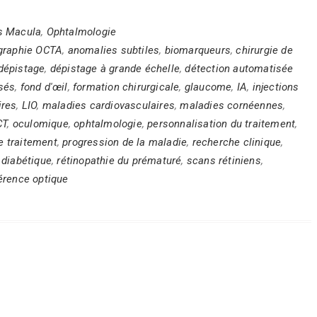
es Macula
,
Ophtalmologie
graphie OCTA
,
anomalies subtiles
,
biomarqueurs
,
chirurgie de
dépistage
,
dépistage à grande échelle
,
détection automatisée
isés
,
fond d'œil
,
formation chirurgicale
,
glaucome
,
IA
,
injections
ires
,
LIO
,
maladies cardiovasculaires
,
maladies cornéennes
,
CT
,
oculomique
,
ophtalmologie
,
personnalisation du traitement
,
e traitement
,
progression de la maladie
,
recherche clinique
,
 diabétique
,
rétinopathie du prématuré
,
scans rétiniens
,
érence optique