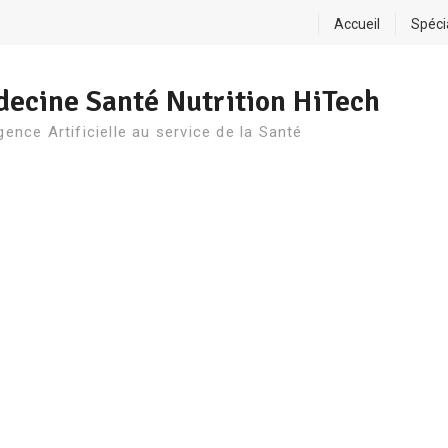
Accueil
Spéci
ecine Santé Nutrition HiTech
igence Artificielle au service de la Santé