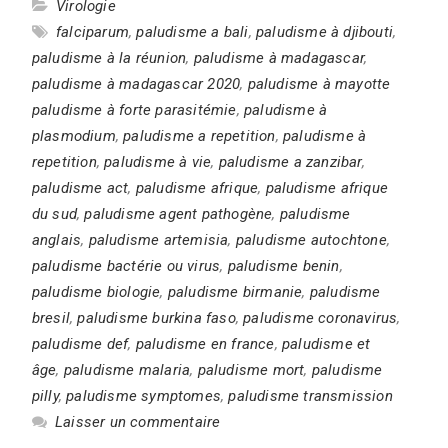
Virologie
falciparum
,
paludisme a bali
,
paludisme à djibouti
,
paludisme à la réunion
,
paludisme à madagascar
,
paludisme à madagascar 2020
,
paludisme à mayotte
paludisme à forte parasitémie
,
paludisme à
plasmodium
,
paludisme a repetition
,
paludisme à
repetition
,
paludisme à vie
,
paludisme a zanzibar
,
paludisme act
,
paludisme afrique
,
paludisme afrique
du sud
,
paludisme agent pathogène
,
paludisme
anglais
,
paludisme artemisia
,
paludisme autochtone
,
paludisme bactérie ou virus
,
paludisme benin
,
paludisme biologie
,
paludisme birmanie
,
paludisme
bresil
,
paludisme burkina faso
,
paludisme coronavirus
,
paludisme def
,
paludisme en france
,
paludisme et
âge
,
paludisme malaria
,
paludisme mort
,
paludisme
pilly
,
paludisme symptomes
,
paludisme transmission
Laisser un commentaire