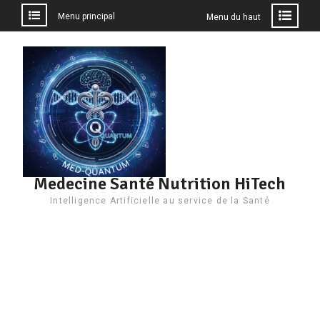
Menu principal
Menu du haut
Aller
au
contenu
Medecine Santé Nutrition HiTech
Intelligence Artificielle au service de la Santé