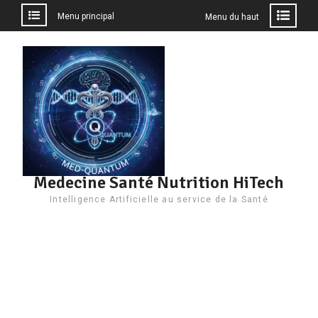
Menu principal
Menu du haut
Aller
au
contenu
Medecine Santé Nutrition HiTech
Intelligence Artificielle au service de la Santé