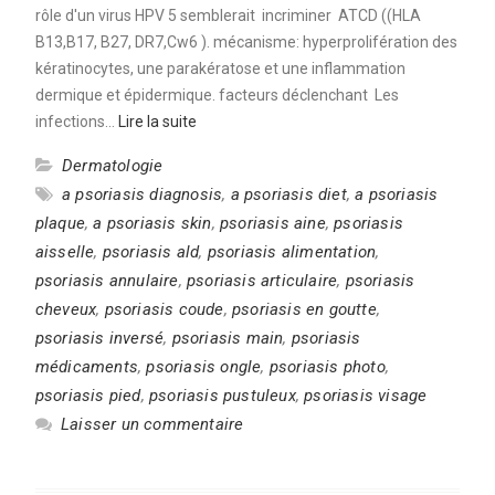
rôle d'un virus HPV 5 semblerait incriminer ATCD ((HLA
B13,B17, B27, DR7,Cw6 ). mécanisme: hyperprolifération des
kératinocytes, une parakératose et une inflammation
dermique et épidermique. facteurs déclenchant Les
infections…
Lire la suite
Dermatologie
a psoriasis diagnosis
,
a psoriasis diet
,
a psoriasis
plaque
,
a psoriasis skin
,
psoriasis aine
,
psoriasis
aisselle
,
psoriasis ald
,
psoriasis alimentation
,
psoriasis annulaire
,
psoriasis articulaire
,
psoriasis
cheveux
,
psoriasis coude
,
psoriasis en goutte
,
psoriasis inversé
,
psoriasis main
,
psoriasis
médicaments
,
psoriasis ongle
,
psoriasis photo
,
psoriasis pied
,
psoriasis pustuleux
,
psoriasis visage
Laisser un commentaire