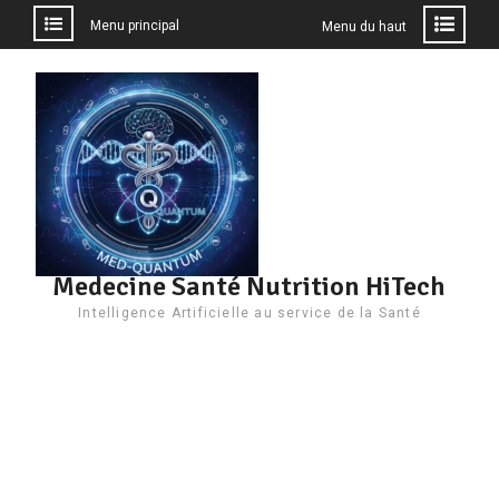
Menu principal
Menu du haut
Aller
au
contenu
Medecine Santé Nutrition HiTech
Intelligence Artificielle au service de la Santé