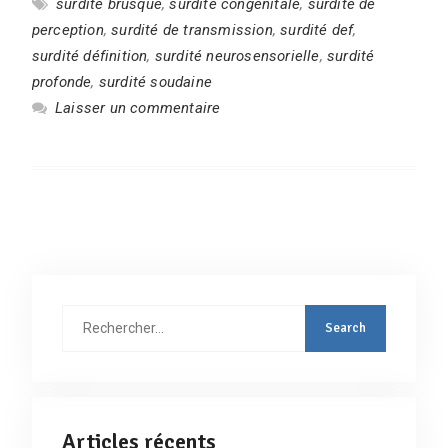
surdité brusque
,
surdité congénitale
,
surdité de
perception
,
surdité de transmission
,
surdité def
,
surdité définition
,
surdité neurosensorielle
,
surdité
profonde
,
surdité soudaine
Laisser un commentaire
Rechercher
:
Articles récents