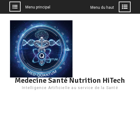
Menu principal
Menu du haut
Aller
au
contenu
Medecine Santé Nutrition HiTech
Intelligence Artificielle au service de la Santé