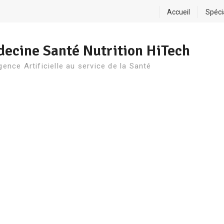
Accueil
Spéci
ecine Santé Nutrition HiTech
igence Artificielle au service de la Santé