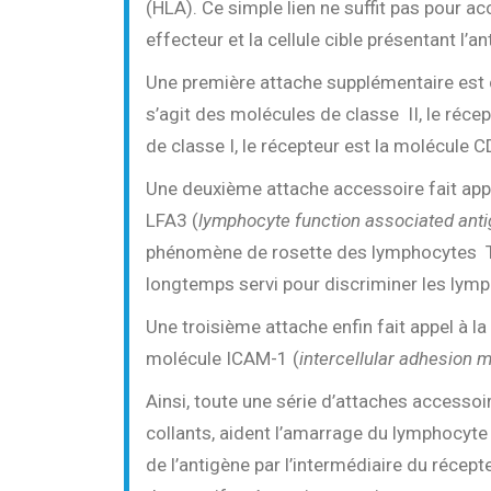
(HLA). Ce simple lien ne suffit pas pour a
effecteur et la cellule cible présentant l’an
Une première attache supplémentaire est co
s’agit des molécules de classe II, le récep
de classe I, le récepteur est la molécule C
Une deuxième attache accessoire fait app
LFA3 (
lymphocyte function associated anti
phénomène de rosette des lymphocytes T
longtemps servi pour discriminer les lym
Une troisième attache enfin fait appel à la
molécule ICAM-1 (
intercellular adhesion m
Ainsi, toute une série d’attaches accesso
collants, aident l’amarrage du lymphocyte 
de l’antigène par l’intermédiaire du récep