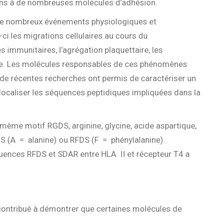
uns à de nombreuses molécules d’adhésion.
 de nombreux événements physiologiques et
-ci les migrations cellulaires au cours du
immunitaires, l’agrégation plaquettaire, les
ite. Les molécules responsables de ces phénomènes
 de récentes recherches ont permis de caractériser un
 localiser les séquences peptidiques impliquées dans la
même motif RGDS, arginine, glycine, acide aspartique,
DS (A = alanine) ou RFDS (F = phénylalanine).
quences RFDS et SDAR entre HLA II et récepteur T4 a
ontribué à démontrer que certaines molécules de