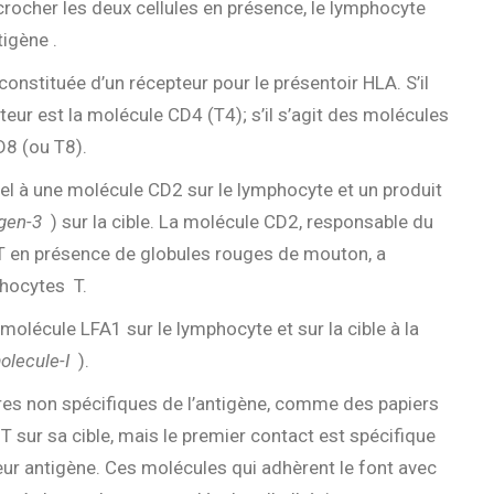
ccrocher les deux cellules en présence, le lymphocyte
tigène .
nstituée d’un récepteur pour le présentoir HLA. S’il
teur est la molécule CD4 (T4); s’il s’agit des molécules
D8 (ou T8).
el à une molécule CD2 sur le lymphocyte et un produit
gen-3
) sur la cible. La molécule CD2, responsable du
 en présence de globules rouges de mouton, a
phocytes T.
 molécule LFA1 sur le lymphocyte et sur la cible à la
olecule-I
).
ires non spécifiques de l’antigène, comme des papiers
T sur sa cible, mais le premier contact est spécifique
teur antigène. Ces molécules qui adhèrent le font avec