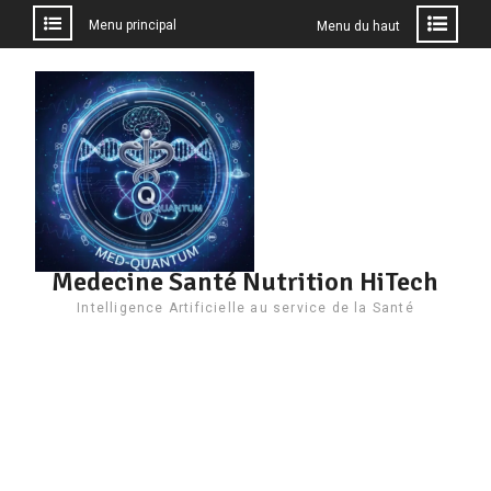
Menu principal
Menu du haut
Aller
au
contenu
Medecine Santé Nutrition HiTech
Intelligence Artificielle au service de la Santé