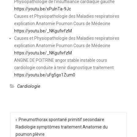
Physiopathologie de l'insuffisance cardiaque gauche
https://youtu.be/xPulnTa-9Jc
Causes et Physiopathologie des Maladies respiratoires
explication Anatomie Poumon Cours de Médecine
https://youtu.be/_NKgufivfzM
Causes et Physiopathologie des Maladies respiratoires
explication Anatomie Poumon Cours de Médecine
https://youtu.be/_NKgufivfzM
ANGINE DE POITRINE angor stable instable cours
cardiologie conduite à tenir diagnostique traitement
https://youtu.be/uFg5go1Zum0
Cardiologie
Navigation
de
Pneumothorax spontané primitif secondaire
Radiologie symptômes traitement Anatomie du
l’article
poumon plèvre