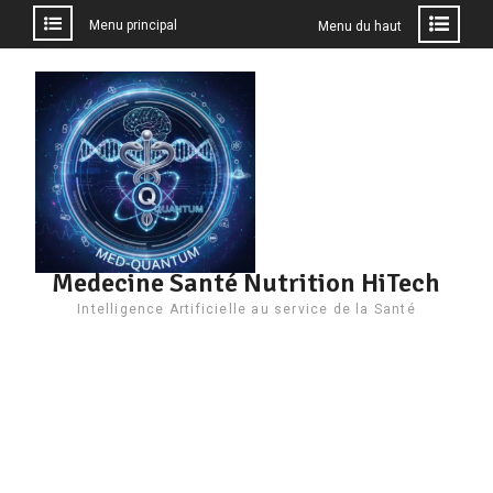
Menu principal
Menu du haut
Aller
au
contenu
Medecine Santé Nutrition HiTech
Intelligence Artificielle au service de la Santé