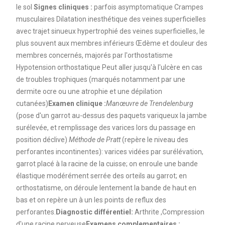
le sol
Signes cliniques :
parfois asymptomatique Crampes
musculaires Dilatation inesthétique des veines superficielles
avec trajet sinueux hypertrophié des veines superficielles, le
plus souvent aux membres inférieurs Œdème et douleur des
membres concernés, majorés par l'orthostatisme
Hypotension orthostatique Peut aller jusqu'à l'ulcère en cas
de troubles trophiques (marqués notamment par une
dermite ocre ou une atrophie et une dépilation
cutanées)
Examen clinique :
Manœuvre de Trendelenburg
(pose d'un garrot au-dessus des paquets variqueux la jambe
surélevée, et remplissage des varices lors du passage en
position déclive)
Méthode de Pratt
(repère le niveau des
perforantes incontinentes): varices vidées par surélévation,
garrot placé à la racine de la cuisse; on enroule une bande
élastique modérément serrée des orteils au garrot; en
orthostatisme, on déroule lentement la bande de haut en
bas et on repère un à un les points de reflux des
perforantes.
Diagnostic différentiel:
Arthrite ,Compression
d'une racine nerveuse
Examens complementaires :