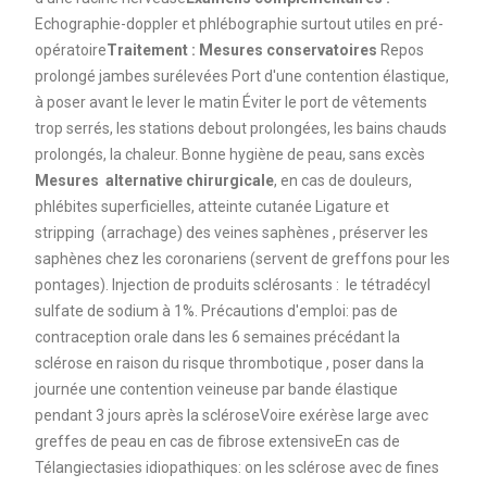
Echographie-doppler et phlébographie surtout utiles en pré-
opératoire
Traitement : Mesures conservatoires
Repos
prolongé jambes surélevées Port d'une contention élastique,
à poser avant le lever le matin Éviter le port de vêtements
trop serrés, les stations debout prolongées, les bains chauds
prolongés, la chaleur. Bonne hygiène de peau, sans excès
Mesures alternative chirurgicale
, en cas de douleurs,
phlébites superficielles, atteinte cutanée Ligature et
stripping (arrachage) des veines saphènes , préserver les
saphènes chez les coronariens (servent de greffons pour les
pontages). Injection de produits sclérosants : le tétradécyl
sulfate de sodium à 1%. Précautions d'emploi: pas de
contraception orale dans les 6 semaines précédant la
sclérose en raison du risque thrombotique , poser dans la
journée une contention veineuse par bande élastique
pendant 3 jours après la scléroseVoire exérèse large avec
greffes de peau en cas de fibrose extensiveEn cas de
Télangiectasies idiopathiques: on les sclérose avec de fines