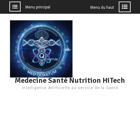
Menu principal
Menu du haut
Aller
au
contenu
Medecine Santé Nutrition HiTech
Intelligence Artificielle au service de la Santé