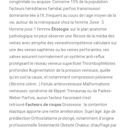
congénitale ou acquise. Concerne 15% de la population.
facteurs héréditaires familial, parfois transmission
dominante liée à l'X ,frequent au cours de l age moyen de la
vie, autour de la ménopause chez la femme ,Sexe : 5
Homme pour 1 femme
Étiologie
: sur le plan anatomie
pathologique on peut observer une fibrose de la média des
veines avec atrophie des veinesIncompétence valvulaire sur
une des veines saphènes ou les veines perforantes; ces
valves assurent normalement un système anti-reflux
protégeant le réseau veineux superficiel Thrombophlébites
profondes Augmentation de la pression veineuse, quelle
qu'en soit la cause, et notamment compression pelvienne
(fibrome utérin...) Fistule artérioveineuse Malformations
veineuses: syndrome de Klippel-Trenaunay ou de Parkes-
Weber Parfois, aucun facteur favorisant n'est
retrouvé.
Facteurs de risque:
Grossesse : la contention
élastique apporte une nette amélioration. Sujet âgé: âge de
prédilection Orthostatisme prolongé, notamment d'origine
professionnelle Sédentarité Obésité Chaleur, chauffage par