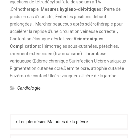
injections de tétradécyl sulfate de sodium à 1%
.Crénothérapie .
Mesures hygiéno-diététiques
: Perte de
poids en cas d'obésité , Éviter les positions debout
prolongées. , Marcher beaucoup après sclérothérapie pour
accélérer la reprise d'une circulation veineuse correcte ,
Contention élastique dès le lever.
Veinotoniques
.
Complications
: Hémorragies sous-cutanées, pétéchies,
rarement extériorisée (traumatisme) Thrombose
variqueuse Œdème chronique Surinfection Ulcère variqueux
Pigmentation cutanée ocre,Dermite ocre, atrophie cutanée
Eczéma de contact Ulcère variqueuxUlcère de la jambe
Cardiologie
Navigation
de
Les pleurésies Maladies de la plèvre
l’article