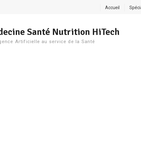
Accueil
Spéci
ecine Santé Nutrition HiTech
igence Artificielle au service de la Santé