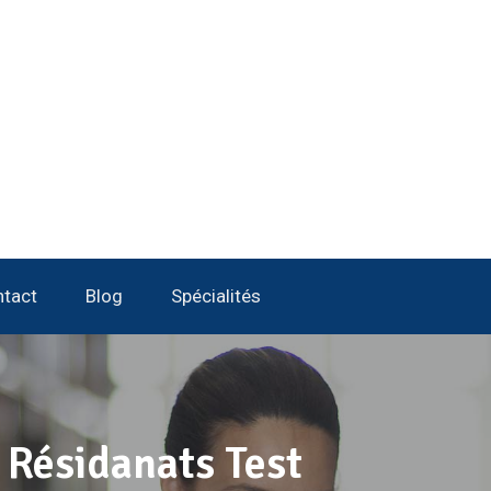
tact
Blog
Spécialités
 Résidanats Test