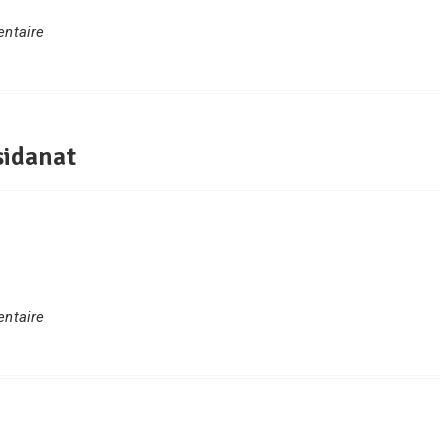
ntaire
sidanat
ntaire