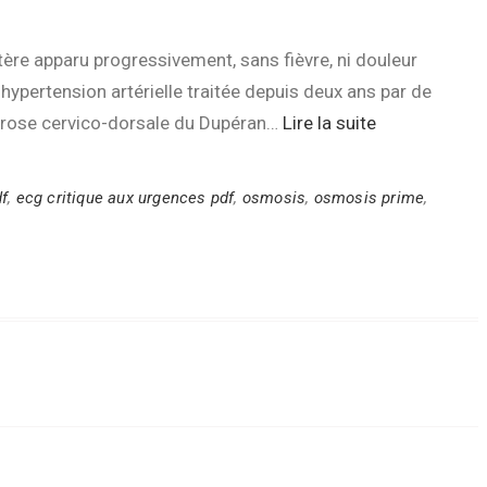
ère apparu progressivement, sans fièvre, ni douleur
ypertension artérielle traitée depuis deux ans par de
throse cervico-dorsale du Dupéran…
Lire la suite
df
,
ecg critique aux urgences pdf
,
osmosis
,
osmosis prime
,