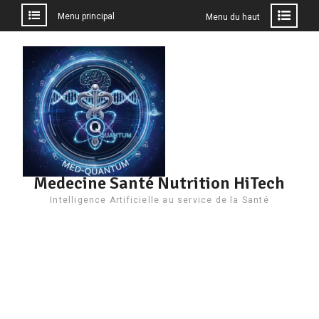
Menu principal
Menu du haut
Aller
au
contenu
Medecine Santé Nutrition HiTech
Intelligence Artificielle au service de la Santé