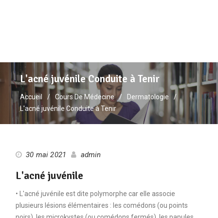
L'acné juvénile Conduite à Tenir
Accueil
Cours De Médecine
Dermatologie
L'acné juvénile Conduite à Tenir
30 mai 2021
admin
L'acné juvénile
• L'acné juvénile est dite polymorphe car elle associe
plusieurs lésions élémentaires : les comédons (ou points
noirs), les microkystes (ou comédons fermés), les papules