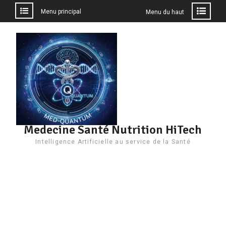
Menu principal
Menu du haut
Aller
au
contenu
Medecine Santé Nutrition HiTech
Intelligence Artificielle au service de la Santé