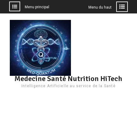
Menu principal
Menu du haut
Aller
au
contenu
Medecine Santé Nutrition HiTech
Intelligence Artificielle au service de la Santé