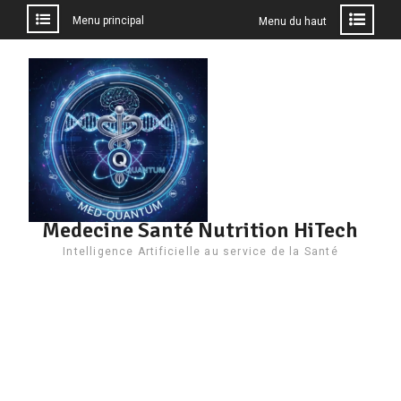
Menu principal
Menu du haut
Aller
au
contenu
Medecine Santé Nutrition HiTech
Intelligence Artificielle au service de la Santé