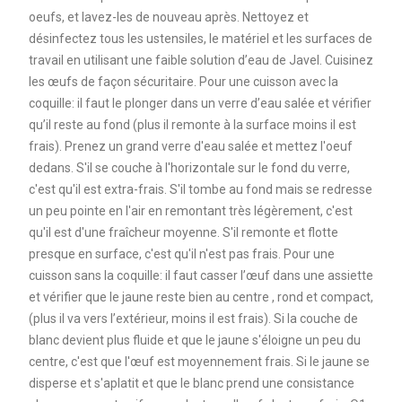
oeufs, et lavez-les de nouveau après. Nettoyez et
désinfectez tous les ustensiles, le matériel et les surfaces de
travail en utilisant une faible solution d’eau de Javel. Cuisinez
les œufs de façon sécuritaire. Pour une cuisson avec la
coquille: il faut le plonger dans un verre d’eau salée et vérifier
qu’il reste au fond (plus il remonte à la surface moins il est
frais). Prenez un grand verre d'eau salée et mettez l'oeuf
dedans. S'il se couche à l'horizontale sur le fond du verre,
c'est qu'il est extra-frais. S'il tombe au fond mais se redresse
un peu pointe en l'air en remontant très légèrement, c'est
qu'il est d'une fraîcheur moyenne. S'il remonte et flotte
presque en surface, c'est qu'il n'est pas frais. Pour une
cuisson sans la coquille: il faut casser l’œuf dans une assiette
et vérifier que le jaune reste bien au centre , rond et compact,
(plus il va vers l’extérieur, moins il est frais). Si la couche de
blanc devient plus fluide et que le jaune s'éloigne un peu du
centre, c'est que l'œuf est moyennement frais. Si le jaune se
disperse et s'aplatit et que le blanc prend une consistance