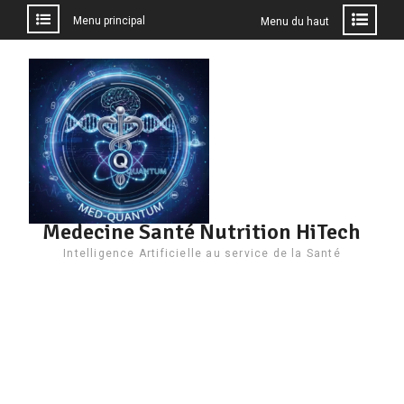
Menu principal
Menu du haut
Aller
au
contenu
Medecine Santé Nutrition HiTech
Intelligence Artificielle au service de la Santé