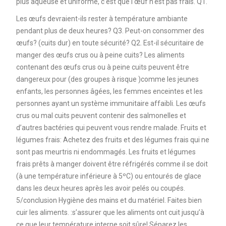
plus aqueuse et uniforme, c'est que l'œuf n'est pas frais. Q1.
Les œufs devraient-ils rester à température ambiante
pendant plus de deux heures? Q3. Peut-on consommer des
œufs? (cuits dur) en toute sécurité? Q2. Est-il sécuritaire de
manger des œufs crus ou à peine cuits? Les aliments
contenant des œufs crus ou à peine cuits peuvent être
dangereux pour (des groupes à risque )comme les jeunes
enfants, les personnes âgées, les femmes enceintes et les
personnes ayant un système immunitaire affaibli. Les œufs
crus ou mal cuits peuvent contenir des salmonelles et
d’autres bactéries qui peuvent vous rendre malade. Fruits et
légumes frais: Achetez des fruits et des légumes frais qui ne
sont pas meurtris ni endommagés. Les fruits et légumes
frais prêts à manger doivent être réfrigérés comme il se doit
(à une température inférieure à 5ºC) ou entourés de glace
dans les deux heures après les avoir pelés ou coupés.
5/conclusion Hygiène des mains et du matériel. Faites bien
cuir les aliments. :s’assurer que les aliments ont cuit jusqu’à
ce que leur température interne soit sûre! Séparez les