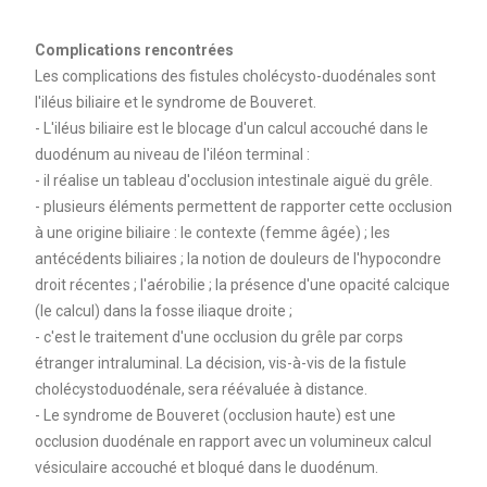
Complications rencontrées
Les complications des fistules cholécysto-duodénales sont
l'iléus biliaire et le syndrome de Bouveret.
- L'iléus biliaire est le blocage d'un calcul accouché dans le
duodénum au niveau de l'iléon terminal :
- il réalise un tableau d'occlusion intestinale aiguë du grêle.
- plusieurs éléments permettent de rapporter cette occlusion
à une origine biliaire : le contexte (femme âgée) ; les
antécédents biliaires ; la notion de douleurs de l'hypocondre
droit récentes ; l'aérobilie ; la présence d'une opacité calcique
(le calcul) dans la fosse iliaque droite ;
- c'est le traitement d'une occlusion du grêle par corps
étranger intraluminal. La décision, vis-à-vis de la fistule
cholécystoduodénale, sera réévaluée à distance.
- Le syndrome de Bouveret (occlusion haute) est une
occlusion duodénale en rapport avec un volumineux calcul
vésiculaire accouché et bloqué dans le duodénum.