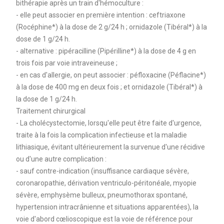
bithérapie après un train d'hémoculture :
- elle peut associer en première intention : ceftriaxone
(Rocéphine*) à la dose de 2 g/24 h ; ornidazole (Tibéral*) à la
dose de 1 g/24 h.
- alternative : pipéracilline (Pipérilline*) à la dose de 4 g en
trois fois par voie intraveineuse ;
- en cas d'allergie, on peut associer : péfloxacine (Péflacine*)
à la dose de 400 mg en deux fois ; et ornidazole (Tibéral*) à
la dose de 1 g/24 h.
Traitement chirurgical
- La cholécystectomie, lorsqu'elle peut être faite d'urgence,
traite à la fois la complication infectieuse et la maladie
lithiasique, évitant ultérieurement la survenue d'une récidive
ou d'une autre complication :
- sauf contre-indication (insuffisance cardiaque sévère,
coronaropathie, dérivation ventriculo-péritonéale, myopie
sévère, emphysème bulleux, pneumothorax spontané,
hypertension intracrânienne et situations apparentées), la
voie d'abord cœlioscopique est la voie de référence pour