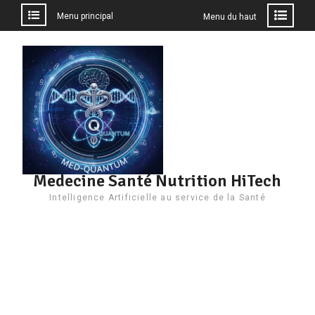
Menu principal
Menu du haut
Aller
au
contenu
Medecine Santé Nutrition HiTech
Intelligence Artificielle au service de la Santé