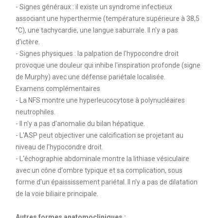
- Signes généraux : il existe un syndrome infectieux
associant une hyperthermie (température supérieure à 38,5
°C), une tachycardie, une langue saburrale. Il n'y a pas
d'ictère.
- Signes physiques : la palpation de l'hypocondre droit
provoque une douleur qui inhibe l'inspiration profonde (signe
de Murphy) avec une défense pariétale localisée.
Examens complémentaires
- La NFS montre une hyperleucocytose à polynucléaires
neutrophiles.
- Il n'y a pas d'anomalie du bilan hépatique.
- L'ASP peut objectiver une calcification se projetant au
niveau de l'hypocondre droit.
- L'échographie abdominale montre la lithiase vésiculaire
avec un cône d'ombre typique et sa complication, sous
forme d'un épaississement pariétal. Il n'y a pas de dilatation
de la voie biliaire principale.
Autres formes anatomocliniques :