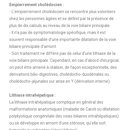
Empierrement cholédocien :
- L'empierrement cholédocien se rencontre plus volontiers
chez les personnes âgées et se définit par la présence de
plus de dix calculs au niveau de la voie biliaire principale.
- Il n'a pas de symptomatologie spécifique, mais il est
souvent responsable d'une importante dilatation de la voie
biliaire principale d'amont.
- Son traitement ne diffère pas de celui d'une lithiase de la
voie biliaire principale. Cependant, en cas d'abord chirurgical,
on peut être amené à réaliser, de façon exceptionnelle, des
dérivations bilio-digestives, cholédocho-duodénales ou
cholédocho-jéjunales sur anse en Y (dérivation interne).
Lithiase intrahépatique :
La lithiase intrahépatique complique en général des
malformations anatomiques (maladie de Caroli ou dilatation
polykystique congénitale des voies biliaires intrahépatiques)
ou se développe en amont d'une sténose, qu'elle soit
tumorale ou iatrogène (stase biliaire).