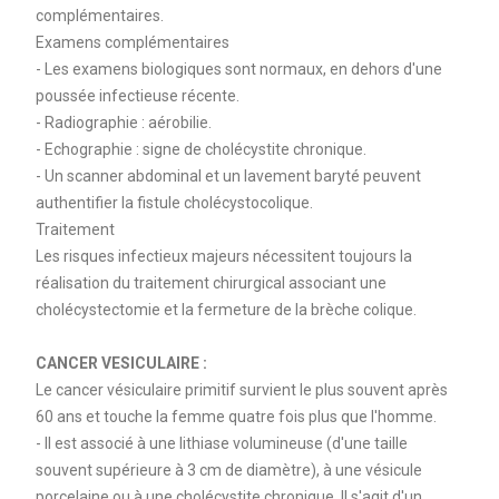
complémentaires.
Examens complémentaires
- Les examens biologiques sont normaux, en dehors d'une
poussée infectieuse récente.
- Radiographie : aérobilie.
- Echographie : signe de cholécystite chronique.
- Un scanner abdominal et un lavement baryté peuvent
authentifier la fistule cholécystocolique.
Traitement
Les risques infectieux majeurs nécessitent toujours la
réalisation du traitement chirurgical associant une
cholécystectomie et la fermeture de la brèche colique.
CANCER VESICULAIRE :
Le cancer vésiculaire primitif survient le plus souvent après
60 ans et touche la femme quatre fois plus que l'homme.
- Il est associé à une lithiase volumineuse (d'une taille
souvent supérieure à 3 cm de diamètre), à une vésicule
porcelaine ou à une cholécystite chronique. Il s'agit d'un