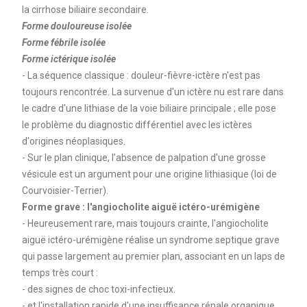
la cirrhose biliaire secondaire.
Forme douloureuse isolée
Forme fébrile isolée
Forme ictérique isolée
- La séquence classique : douleur-fièvre-ictère n'est pas
toujours rencontrée. La survenue d'un ictère nu est rare dans
le cadre d'une lithiase de la voie biliaire principale ; elle pose
le problème du diagnostic différentiel avec les ictères
d'origines néoplasiques.
- Sur le plan clinique, l’absence de palpation d'une grosse
vésicule est un argument pour une origine lithiasique (loi de
Courvoisier-Terrier).
Forme grave : l'angiocholite aiguë ictéro-urémigène
- Heureusement rare, mais toujours crainte, l'angiocholite
aiguë ictéro-urémigène réalise un syndrome septique grave
qui passe largement au premier plan, associant en un laps de
temps très court :
- des signes de choc toxi-infectieux.
- et l'installation rapide d'une insuffisance rénale organique