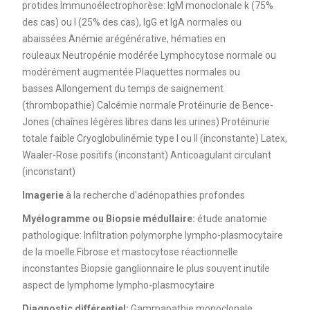
protides Immunoélectrophorèse: IgM monoclonale k (75%
des cas) ou l (25% des cas), IgG et IgA normales ou
abaissées Anémie arégénérative, hématies en
rouleaux Neutropénie modérée Lymphocytose normale ou
modérément augmentée Plaquettes normales ou
basses Allongement du temps de saignement
(thrombopathie) Calcémie normale Protéinurie de Bence-
Jones (chaînes légères libres dans les urines) Protéinurie
totale faible Cryoglobulinémie type I ou II (inconstante) Latex,
Waaler-Rose positifs (inconstant) Anticoagulant circulant
(inconstant)
Imagerie
à la recherche d'adénopathies profondes
Myélogramme ou Biopsie médullaire:
étude anatomie
pathologique: Infiltration polymorphe lympho-plasmocytaire
de la moelle.Fibrose et mastocytose réactionnelle
inconstantes Biopsie ganglionnaire le plus souvent inutile
aspect de lymphome lympho-plasmocytaire
Diagnostic différentiel:
Gammapathie monoclonale