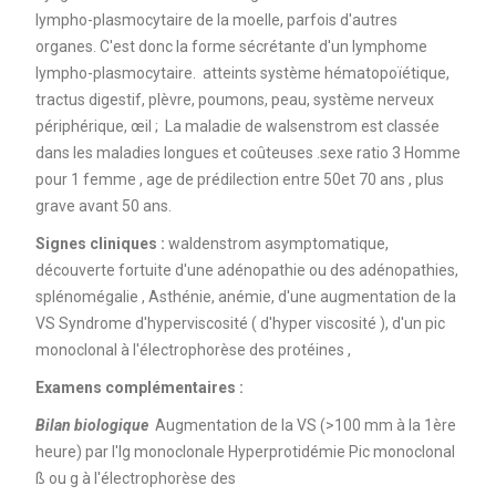
lympho-plasmocytaire de la moelle, parfois d'autres
organes. C'est donc la forme sécrétante d'un lymphome
lympho-plasmocytaire. atteints système hématopoïétique,
tractus digestif, plèvre, poumons, peau, système nerveux
périphérique, œil ; La maladie de walsenstrom est classée
dans les maladies longues et coûteuses .sexe ratio 3 Homme
pour 1 femme , age de prédilection entre 50et 70 ans , plus
grave avant 50 ans.
Signes cliniques :
waldenstrom asymptomatique,
découverte fortuite d'une adénopathie ou des adénopathies,
splénomégalie , Asthénie, anémie, d'une augmentation de la
VS Syndrome d'hyperviscosité ( d'hyper viscosité ), d'un pic
monoclonal à l'électrophorèse des protéines ,
Examens complémentaires :
Bilan biologique
Augmentation de la VS (>100 mm à la 1ère
heure) par l'Ig monoclonale Hyperprotidémie Pic monoclonal
ß ou g à l'électrophorèse des