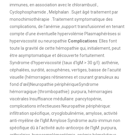
immunes, en association avec le chlorambucil ,
Cyclophosphamide , Melphalan . Sujet âgé traitement par
monochimiothérapie .Traitement symptomatique des
complications, de l'anémie ,support transfusionnel en tenant
compte d'une éventuelle hypervolémie Plasmaphérèses si
hyperviscosité ou neuropathie
Complications
: Elles font
toute la gravité de cette hémopathie qui, initialement, peut
être asymptomatique et découverte fortuitement.
Syndrome d'hyperviscosité (taux d'IgM > 30 g/l): asthénie,
céphalées, surdité, acouphènes, vertiges, baisse de l'acuité
visuelle (hémorragies rétiniennes et courant granuleux au
fond d'œil)Neuropathie périphériqueSyndrome
hémorragique (thrombopathie): purpura, hémorragies
viscérales Insuffisance médullaire: pancytopénie,
complications infectieuses Neuropathie périphérique:
infiltration spécifique, cryoglobulinémie, amylose, activité
anti-myéline de l'IgM Amylose Syndrome auto-immun non
spécifique dû à l'activité auto-anticorps de l'IgM: purpura,
arthralgies, hypocomplémentémie, anémie hémolytique