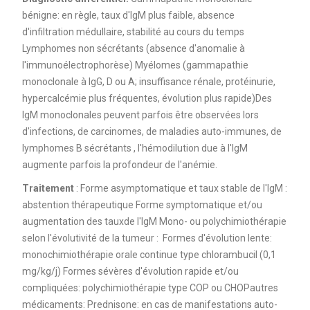
bénigne: en règle, taux d'IgM plus faible, absence
d'infiltration médullaire, stabilité au cours du temps
Lymphomes non sécrétants (absence d'anomalie à
l'immunoélectrophorèse) Myélomes (gammapathie
monoclonale à IgG, D ou A; insuffisance rénale, protéinurie,
hypercalcémie plus fréquentes, évolution plus rapide)Des
IgM monoclonales peuvent parfois être observées lors
d'infections, de carcinomes, de maladies auto-immunes, de
lymphomes B sécrétants , l'hémodilution due à l'IgM
augmente parfois la profondeur de l'anémie.
Traitement
: Forme asymptomatique et taux stable de l'IgM :
abstention thérapeutique Forme symptomatique et/ou
augmentation des tauxde l'IgM Mono- ou polychimiothérapie
selon l'évolutivité de la tumeur : Formes d'évolution lente:
monochimiothérapie orale continue type chlorambucil (0,1
mg/kg/j) Formes sévères d'évolution rapide et/ou
compliquées: polychimiothérapie type COP ou CHOPautres
médicaments: Prednisone: en cas de manifestations auto-