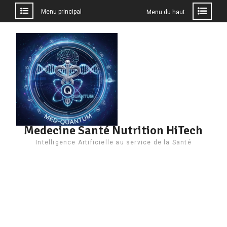
Menu principal
Menu du haut
Aller
au
contenu
Medecine Santé Nutrition HiTech
Intelligence Artificielle au service de la Santé