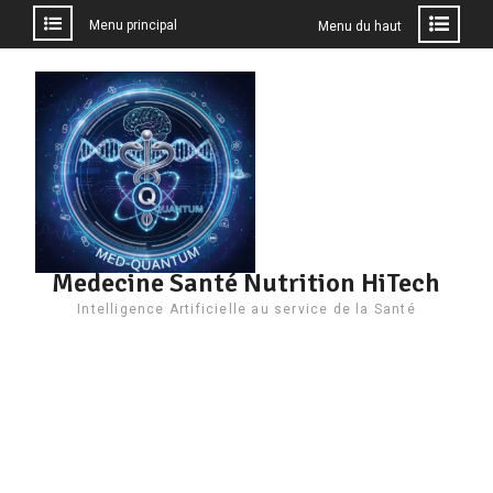
Menu principal
Menu du haut
Aller
au
contenu
Medecine Santé Nutrition HiTech
Intelligence Artificielle au service de la Santé