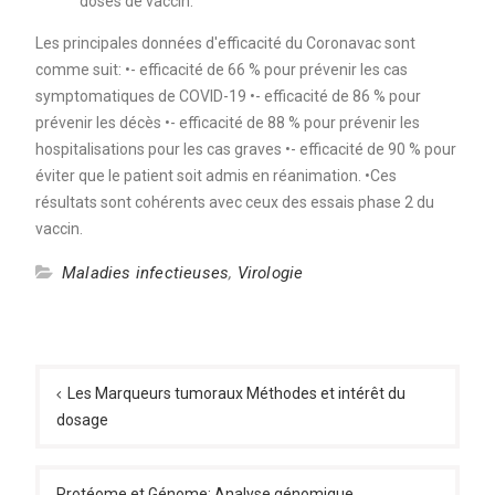
doses de vaccin.
Les principales données d'efficacité du Coronavac sont
comme suit: •- efficacité de 66 % pour prévenir les cas
symptomatiques de COVID-19 •- efficacité de 86 % pour
prévenir les décès •- efficacité de 88 % pour prévenir les
hospitalisations pour les cas graves •- efficacité de 90 % pour
éviter que le patient soit admis en réanimation. •Ces
résultats sont cohérents avec ceux des essais phase 2 du
vaccin.
Maladies infectieuses
,
Virologie
Navigation
de
Les Marqueurs tumoraux Méthodes et intérêt du
dosage
l’article
Protéome et Génome: Analyse génomique