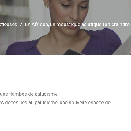
ctieuses
En Afrique, un moustique asiatique fait craindr
e une flambée de paludisme
es décès liés au paludisme, une nouvelle espèce de