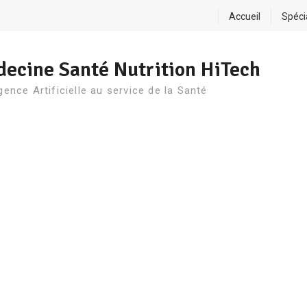
Accueil
Spéci
ecine Santé Nutrition HiTech
igence Artificielle au service de la Santé