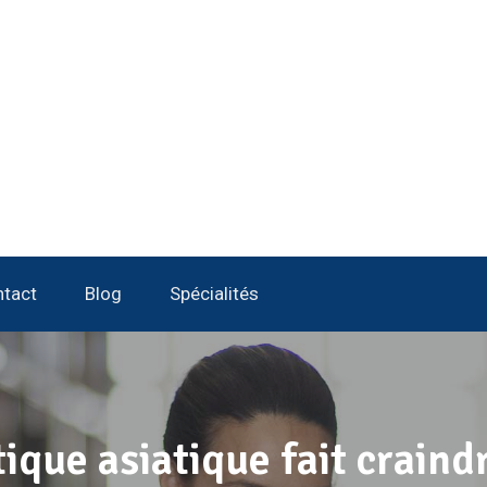
tact
Blog
Spécialités
ique asiatique fait craind