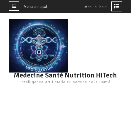
Menu principal
Menu du haut
Aller
au
contenu
Medecine Santé Nutrition HiTech
Intelligence Artificielle au service de la Santé