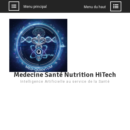
Menu principal
Menu du haut
Aller
au
contenu
Medecine Santé Nutrition HiTech
Intelligence Artificielle au service de la Santé