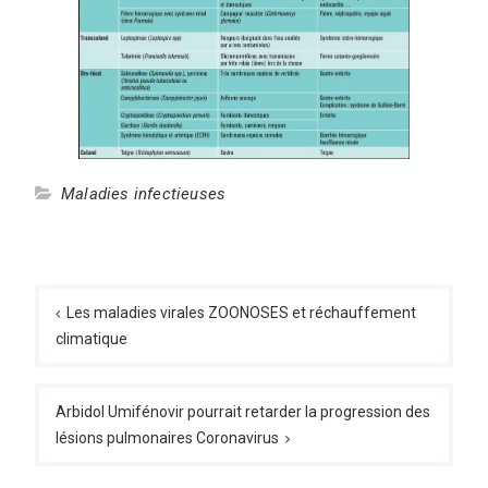
Maladies infectieuses
Navigation
de
Les maladies virales ZOONOSES et réchauffement
climatique
l’article
Arbidol Umifénovir pourrait retarder la progression des
lésions pulmonaires Coronavirus