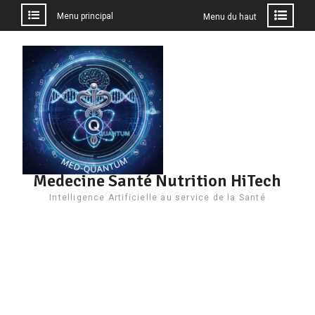
Menu principal
Menu du haut
Aller
au
contenu
Medecine Santé Nutrition HiTech
Intelligence Artificielle au service de la Santé