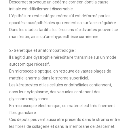
Descemet provoque un oedème cornéen dont la cause
initiale est difficilement discernable.
L’épithélium reste intègre même s’il est déformé par les
opacités sousépithéliales qui rendent sa surface irrégulière.
Dans les stades tardifs, les érosions récidivantes peuvent se
manifester, ainsi qu’une hypoesthésie cornéenne.
2- Génétique et anatomopathologie :
Il s’agit d’une dystrophie héréditaire transmise sur un mode
autosomique récessif.
En microscopie optique, on retrouve de vastes plages de
matériel anormal dans le stroma superficiel.
Les kératocytes et les cellules endothéliales contiennent,
dans leur cytoplasme, des vacuoles contenant des
glycosaminoglycanes.
En microscopie électronique, ce matériel est très finement
fibrogranulaire.
Ces dépôts peuvent aussi être présents dans le stroma entre
les fibres de collagène et dans la membrane de Descemet.