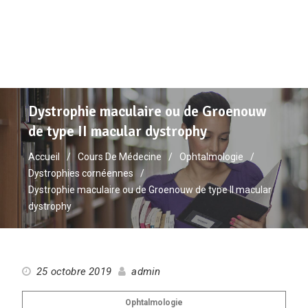
Dystrophie maculaire ou de Groenouw
de type II macular dystrophy
Accueil
Cours De Médecine
Ophtalmologie
Dystrophies cornéennes
Dystrophie maculaire ou de Groenouw de type II macular
dystrophy
25 octobre 2019
admin
Ophtalmologie