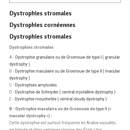
Dystrophies stromales
Dystrophies cornéennes
Dystrophies stromales
Dystrophies stromales
A -
Dystrophie granulaire ou de Groenouw de type I ( granular
dystrophy )
B -
Dystrophie maculaire ou de Groenouw de type II ( macular
dystrophy )
C -
Dystrophies amyloïdes
D -
Dystrophie de Schnyder ( central crystalline dystrophy )
E -
Dystrophie mouchetée ( central cloudy dystrophy )
B - Dystrophie maculaire ou de Groenouw de type II («
macular dystrophy ») :
Cette dystrophie est surtout fréquente en Arabie saoudite,
en Islande et dans certaines régions des États-Unis.