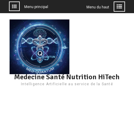
Menu principal
Menu du haut
Aller
au
contenu
Medecine Santé Nutrition HiTech
Intelligence Artificielle au service de la Santé