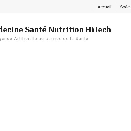
Accueil
Spéci
ecine Santé Nutrition HiTech
igence Artificielle au service de la Santé