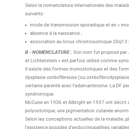
Selon la nomenclature internationale des maladi
suivants :
mode de transmission sporadique et en « mos
absence à la naissance ;
association au locus chromosomique 20q13 
B - NOMENCLATURE :
Son nom fut proposé par J
et Lichtenstein » est parfois utilisé comme syn
Il existe des formes monostotiques et des forme
dysplasie ostéofibreuse (ou ostéofibrodysplasi
certaine parenté avec l’adamantinome. La DF peut 
syndromique.
McCune en 1936 et Albright en 1937 ont décrit 
polyostotique, une pigmentation cutanée anorma
Selon les conceptions actuelles de la maladie, p
l’existence possible d’endocrinopathies variables