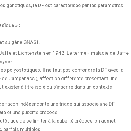
es génétiques, la DF est caractérisée par les paramètres
aïque » ;
et au gène GNAS1.
affe et Lichtenstein en 1942. Le terme « maladie de Jaffe
onyme.
s polyostotiques. Il ne faut pas confondre la DF avec la
e de Campanacci), affection différente présentant une
exister à titre isolé ou s’inscrire dans un contexte
de façon indépendante une triade qui associe une DF
le et une puberté précoce.
lutôt que de se limiter à la puberté précoce, on admet
, parfois multiples.