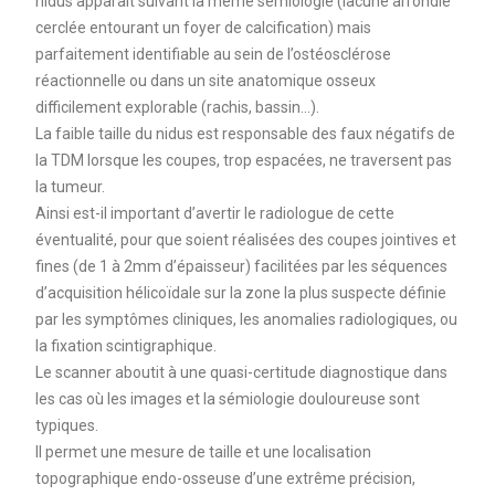
nidus apparaît suivant la même sémiologie (lacune arrondie
cerclée entourant un foyer de calcification) mais
parfaitement identifiable au sein de l’ostéosclérose
réactionnelle ou dans un site anatomique osseux
difficilement explorable (rachis, bassin...).
La faible taille du nidus est responsable des faux négatifs de
la TDM lorsque les coupes, trop espacées, ne traversent pas
la tumeur.
Ainsi est-il important d’avertir le radiologue de cette
éventualité, pour que soient réalisées des coupes jointives et
fines (de 1 à 2mm d’épaisseur) facilitées par les séquences
d’acquisition hélicoïdale sur la zone la plus suspecte définie
par les symptômes cliniques, les anomalies radiologiques, ou
la fixation scintigraphique.
Le scanner aboutit à une quasi-certitude diagnostique dans
les cas où les images et la sémiologie douloureuse sont
typiques.
Il permet une mesure de taille et une localisation
topographique endo-osseuse d’une extrême précision,