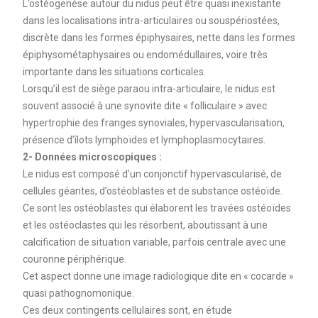
L’ostéogenèse autour du nidus peut être quasi inexistante
dans les localisations intra-articulaires ou souspériostées,
discrète dans les formes épiphysaires, nette dans les formes
épiphysométaphysaires ou endomédullaires, voire très
importante dans les situations corticales.
Lorsqu’il est de siège paraou intra-articulaire, le nidus est
souvent associé à une synovite dite « folliculaire » avec
hypertrophie des franges synoviales, hypervascularisation,
présence d’îlots lymphoïdes et lymphoplasmocytaires.
2- Données microscopiques :
Le nidus est composé d’un conjonctif hypervascularisé, de
cellules géantes, d’ostéoblastes et de substance ostéoïde.
Ce sont les ostéoblastes qui élaborent les travées ostéoïdes
et les ostéoclastes qui les résorbent, aboutissant à une
calcification de situation variable, parfois centrale avec une
couronne périphérique.
Cet aspect donne une image radiologique dite en « cocarde »
quasi pathognomonique.
Ces deux contingents cellulaires sont, en étude