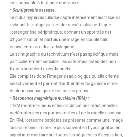
indispensable à tout acte opératoire.
* Scintigraphie osseuse :
Le nidus hypervascularisé capte intensément les traceurs
radioactifs isotopiques, et de manière plus nette que
l’ostéogenèse périphérique, donnant un spot très net
d’hyperfixation et parfois une image en double halo
équivalente au nidus radiologique.
La scintigraphie au technétium n’est pas spécifique mais
particulièrement sensible : les ostéomes ostéoïdes non
fixants semblent exceptionnels.
Elle complète donc l’imagerie radiologique qu’elle oriente
sélectivement et permet d’authentifier l’organicité d’une
douleur osseuse qui ne fait pas sa preuve.
* Résonance magnétique nucléaire (IRM) :
L’IRM montre le nidus et les modifications réactionnelles
oedémateuses des parties molles et de la moelle osseuse.
En IRM, l’ostéome ostéoïde se présente comme une image
lacunaire bien limitée, le plus souvent en hyposignal ou en
signal intermédiaire sur toutes les séquences d’acquisition,