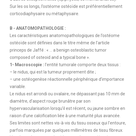
Sur les os longs, l’ostéome ostéoïde est préférentiellement
corticodiaphysaire ou métaphysaire.
B - ANATOMOPATHOLOGIE :
Les caractéristiques anatomopathologiques de l’ostéome
ostéoïde sont définies dans le titre même de l’article
princeps de Jaffé : « ... a benign osteoblastic tumor
composed of osteoid and a typical bone ».
1- Macroscopie :
l’entité tumorale comporte deux tissus :
– le nidus, qui est la tumeur proprement dite ;
– une ostéogenèse réactionnelle périphérique d’importance
variable.
Le nidus est arrondi ou ovalaire, ne dépassant pas 10 mm de
diamètre, d’aspect rouge brunâtre par son
hypervascularisation lorsqu’il est récent, ou jaune sombre en
raison d’une calcification liée à une maturité plus avancée.
Ses limites sont nettes vis-à-vis du tissu osseux qui l’entoure,
parfois marquées par quelques millimètres de tissu fibreux.