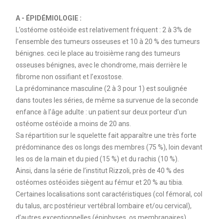
A - ÉPIDÉMIOLOGIE :
L’ostéome ostéoïde est relativement fréquent : 2 à 3% de
l’ensemble des tumeurs osseuses et 10 à 20 % des tumeurs
bénignes. ceci le place au troisième rang des tumeurs
osseuses bénignes, avec le chondrome, mais derrière le
fibrome non ossifiant et l’exostose.
La prédominance masculine (2 à 3 pour 1) est soulignée
dans toutes les séries, de même sa survenue de la seconde
enfance à l’âge adulte : un patient sur deux porteur d’un
ostéome ostéoïde a moins de 20 ans.
Sa répartition sur le squelette fait apparaître une très forte
prédominance des os longs des membres (75 %), loin devant
les os de la main et du pied (15 %) et du rachis (10 %).
Ainsi, dans la série de l’institut Rizzoli, près de 40 % des
ostéomes ostéoïdes siègent au fémur et 20 % au tibia.
Certaines localisations sont caractéristiques (col fémoral, col
du talus, arc postérieur vertébral lombaire et/ou cervical),
d’autres exceptionnelles (épiphyses, os membranaires).