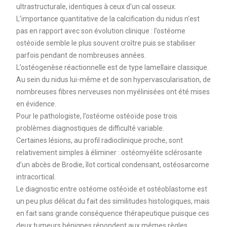
ultrastructurale, identiques à ceux d’un cal osseux.
L’importance quantitative de la calcification du nidus n’est
pas en rapport avec son évolution clinique : l’ostéome
ostéoïde semble le plus souvent croître puis se stabiliser
parfois pendant de nombreuses années.
L’ostéogenèse réactionnelle est de type lamellaire classique.
Au sein du nidus lui-même et de son hypervascularisation, de
nombreuses fibres nerveuses non myélinisées ont été mises
en évidence.
Pour le pathologiste, l’ostéome ostéoïde pose trois
problèmes diagnostiques de difficulté variable.
Certaines lésions, au profil radioclinique proche, sont
relativement simples à éliminer : ostéomyélite sclérosante
d’un abcès de Brodie, îlot cortical condensant, ostéosarcome
intracortical.
Le diagnostic entre ostéome ostéoïde et ostéoblastome est
un peu plus délicat du fait des similitudes histologiques, mais
en fait sans grande conséquence thérapeutique puisque ces
deux tumeurs bénignes répondent aux mêmes règles