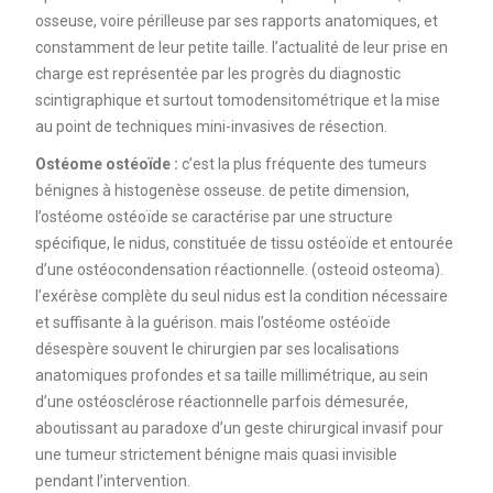
osseuse, voire périlleuse par ses rapports anatomiques, et
constamment de leur petite taille. l’actualité de leur prise en
charge est représentée par les progrès du diagnostic
scintigraphique et surtout tomodensitométrique et la mise
au point de techniques mini-invasives de résection.
Ostéome ostéoïde :
c’est la plus fréquente des tumeurs
bénignes à histogenèse osseuse. de petite dimension,
l’ostéome ostéoïde se caractérise par une structure
spécifique, le nidus, constituée de tissu ostéoïde et entourée
d’une ostéocondensation réactionnelle. (osteoid osteoma).
l’exérèse complète du seul nidus est la condition nécessaire
et suffisante à la guérison. mais l’ostéome ostéoïde
désespère souvent le chirurgien par ses localisations
anatomiques profondes et sa taille millimétrique, au sein
d’une ostéosclérose réactionnelle parfois démesurée,
aboutissant au paradoxe d’un geste chirurgical invasif pour
une tumeur strictement bénigne mais quasi invisible
pendant l’intervention.