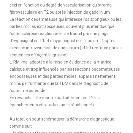
ceci en fonction du degré de vascularisation du stroma
fibrovasculaire en T2 ou après injection de gadolinium.
La réaction oedémateuse qui intéresse l’os spongieux ou les
parties molles extraosseuses, souvent plus étendue que
l’ostéosclérose réactionnelle, se traduit par une plage
d’hyposignal en T1 et d’hypersignal en T2 ou en T1 après
injection intraveineuse de gadolinium (effet renforcé par les
séquences effaçant la graisse).
L’IRM, mal adaptée à la mise en évidence de la matrice
calcique et trop influencée par les réactions oedémateuses
endoosseuses et des parties molles, apparaît nettement
moins performante que la TDM dans le diagnostic de
l’ostéome ostéoïde.
En revanche, elle montre parfaitement en T2 les
épanchements intra-articulaires réactionnels.
Au total, on peut schématiser la démarche diagnostique
comme suit :