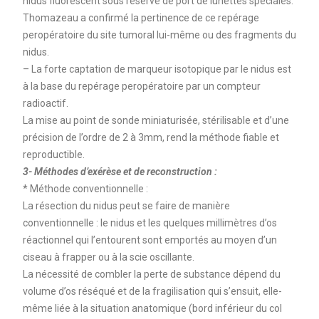
nidus fluorescent sous réserve de port de lunettes spéciales.
Thomazeau a confirmé la pertinence de ce repérage
peropératoire du site tumoral lui-même ou des fragments du
nidus.
– La forte captation de marqueur isotopique par le nidus est
à la base du repérage peropératoire par un compteur
radioactif.
La mise au point de sonde miniaturisée, stérilisable et d’une
précision de l’ordre de 2 à 3mm, rend la méthode fiable et
reproductible.
3- Méthodes d’exérèse et de reconstruction :
* Méthode conventionnelle :
La résection du nidus peut se faire de manière
conventionnelle : le nidus et les quelques millimètres d’os
réactionnel qui l’entourent sont emportés au moyen d’un
ciseau à frapper ou à la scie oscillante.
La nécessité de combler la perte de substance dépend du
volume d’os réséqué et de la fragilisation qui s’ensuit, elle-
même liée à la situation anatomique (bord inférieur du col