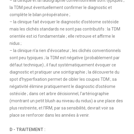
– la clinique et la radiographie conventionnelle sont typiques ;
la TDM peut éventuellement confirmer le diagnostic et
complète le bilan préopératoire ;
– la clinique fait évoquer le diagnostic d’ostéome ostéoïde
mais les clichés standards ne sont pas contributifs : la TDM
orientée est ici fondamentale ; elle retrouve et affirme le
nidus ;
– la clinique n’a rien d’évocateur ; les clichés conventionnels
sont peu typiques ; la TDM est négative (probablement par
défaut technique) ; il faut systématiquement évoquer ce
diagnostic et pratiquer une scintigraphie ; la découverte du
spot d’hyperfixation permet de cibler les coupes TDM ; sa
négativité élimine pratiquement le diagnostic d’ostéome
ostéoïde ; dans cet arbre décisionnel, l’artériographie
(montrant un petit blush au niveau du nidus) a une place des
plus restreinte, et l’IRM, par sa sensibilité, devrait voir sa
place se renforcer dans les années à venir.
D - TRAITEMENT :