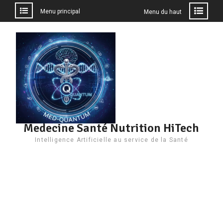
Menu principal
Menu du haut
Aller
au
contenu
Medecine Santé Nutrition HiTech
Intelligence Artificielle au service de la Santé