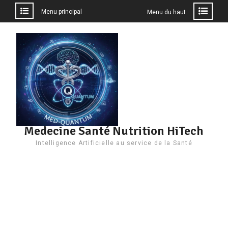
Menu principal
Menu du haut
Aller
au
contenu
Medecine Santé Nutrition HiTech
Intelligence Artificielle au service de la Santé