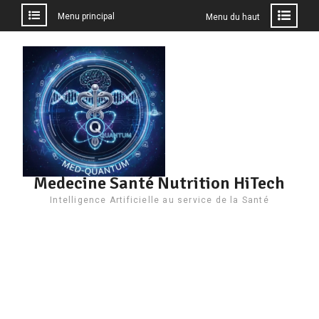
Menu principal
Menu du haut
Aller
au
contenu
Medecine Santé Nutrition HiTech
Intelligence Artificielle au service de la Santé