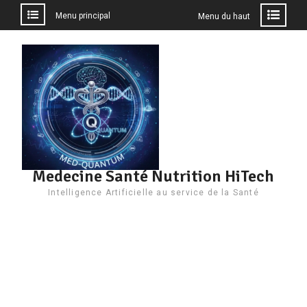
Menu principal
Menu du haut
Aller
au
contenu
Medecine Santé Nutrition HiTech
Intelligence Artificielle au service de la Santé