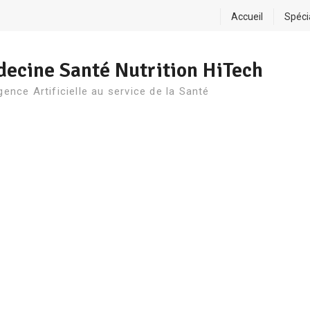
Accueil
Spéci
ecine Santé Nutrition HiTech
igence Artificielle au service de la Santé