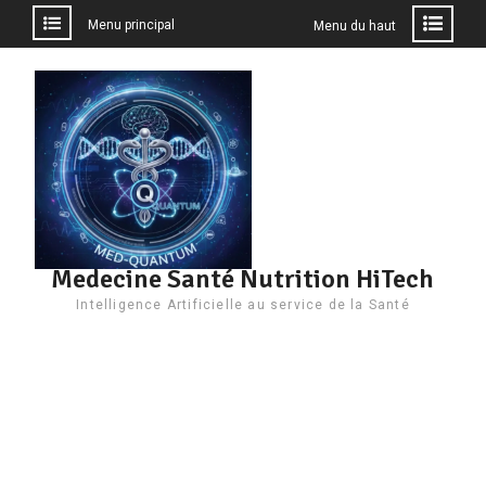
Menu principal
Menu du haut
Aller
au
contenu
Medecine Santé Nutrition HiTech
Intelligence Artificielle au service de la Santé