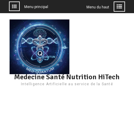
Menu principal
Menu du haut
Aller
au
contenu
Medecine Santé Nutrition HiTech
Intelligence Artificielle au service de la Santé