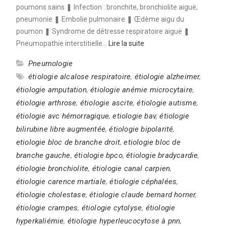
poumons sains ❚ Infection : bronchite, bronchiolite aiguë,
pneumonie ❚ Embolie pulmonaire ❚ Œdème aigu du
poumon ❚ Syndrome de détresse respiratoire aiguë ❚
Pneumopathie interstitielle…
Lire la suite
Pneumologie
étiologie alcalose respiratoire
,
étiologie alzheimer
,
étiologie amputation
,
étiologie anémie microcytaire
,
étiologie arthrose
,
étiologie ascite
,
étiologie autisme
,
étiologie avc hémorragique
,
etiologie bav
,
étiologie
bilirubine libre augmentée
,
étiologie bipolarité
,
etiologie bloc de branche droit
,
etiologie bloc de
branche gauche
,
étiologie bpco
,
étiologie bradycardie
,
étiologie bronchiolite
,
étiologie canal carpien
,
étiologie carence martiale
,
étiologie céphalées
,
étiologie cholestase
,
étiologie claude bernard horner
,
étiologie crampes
,
étiologie cytolyse
,
étiologie
hyperkaliémie
,
étiologie hyperleucocytose à pnn
,